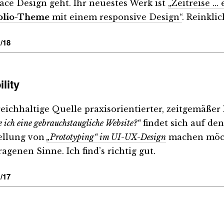
face Design geht. Ihr neuestes Werk ist
„Zeitreise …
olio-Theme
mit einem responsive Design“
. Reinkli
/18
lity
reichhaltige Quelle praxisorientierter, zeitgemä
e ich eine gebrauchstaugliche Website?“
findet sich auf de
ellung von
„Prototyping“ im UI-UX-Design
machen möcht
agenen Sinne. Ich find’s richtig gut.
/17