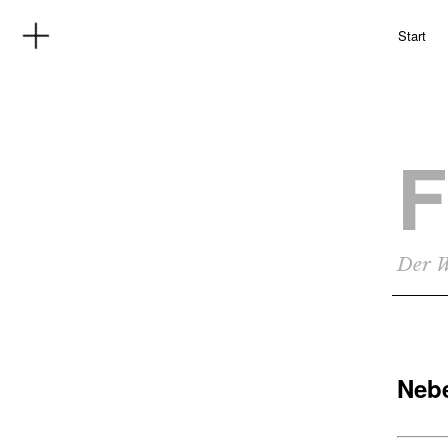
Start
F
Der W
Neb