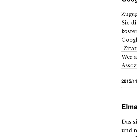
Zugeg
Sie d
koste
Googl
„Zita
Wer a
Assoz
2015/11
Elma
Das s
und n