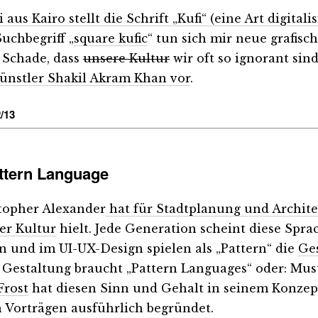
aus Kairo stellt die Schrift „Kufi“ (eine Art digita
uchbegriff „
square kufic
“ tun sich mir neue grafisc
 Schade, dass
unsere Kultur
wir oft so ignorant sin
ünstler
Shakil Akram Khan
vor
.
/13
ttern Language
topher Alexander
hat für Stadtplanung und Architek
er Kultur
hielt. Jede Generation scheint diese Spr
n und im UI-UX-Design spielen als „Pattern“ die
Ge
. Gestaltung braucht „Pattern Languages“ oder: M
Frost
hat diesen Sinn und Gehalt in seinem Konze
n Vorträgen ausführlich begründet.