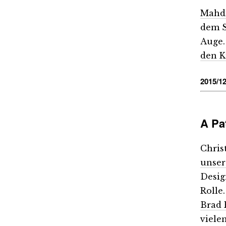
Mahdi 
dem S
Auge.
den K
2015/12
A Pa
Chris
unser
Desig
Rolle
Brad 
viele