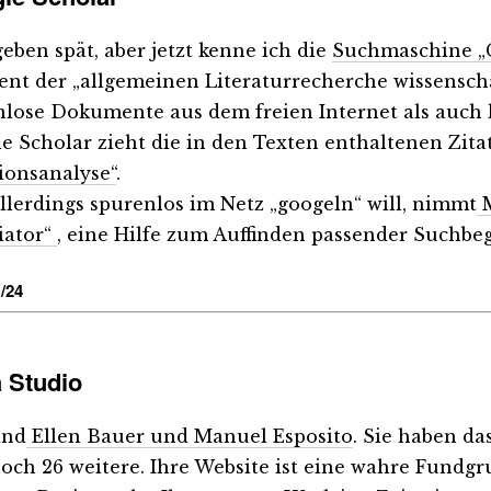
eben spät, aber jetzt kenne ich die
Suchmaschine „
ient der „allgemeinen Literaturrecherche wissensc
nlose Dokumente aus dem freien Internet als auch 
e Scholar zieht die in den Texten enthaltenen Zita
tionsanalyse“
.
llerdings spurenlos im Netz „googeln“ will, nimmt
M
iator“
, eine Hilfe zum Auffinden passender Suchbeg
/24
 Studio
ind
Ellen Bauer und Manuel Esposito
. Sie haben d
och 26 weitere. Ihre Website ist eine wahre Fundgru