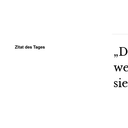
Zitat des Tages
„D
we
si