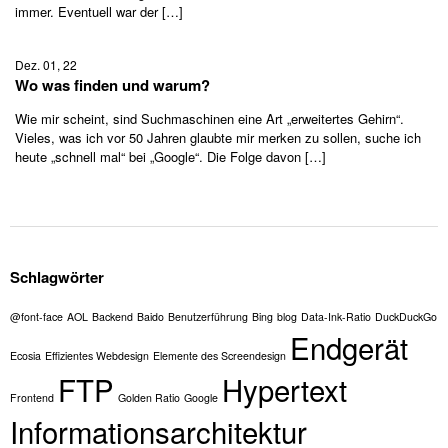
immer. Eventuell war der […]
Dez. 01, 22
Wo was finden und warum?
Wie mir scheint, sind Suchmaschinen eine Art „erweitertes Gehirn“.
Vieles, was ich vor 50 Jahren glaubte mir merken zu sollen, suche ich
heute „schnell mal“ bei „Google“. Die Folge davon […]
Schlagwörter
@font-face
AOL
Backend
Baido
Benutzerführung
Bing
blog
Data-Ink-Ratio
DuckDuckGo
Endgerät
Ecosia
Effizientes Webdesign
Elemente des Screendesign
FTP
Hypertext
Frontend
Golden Ratio
Google
Informationsarchitektur