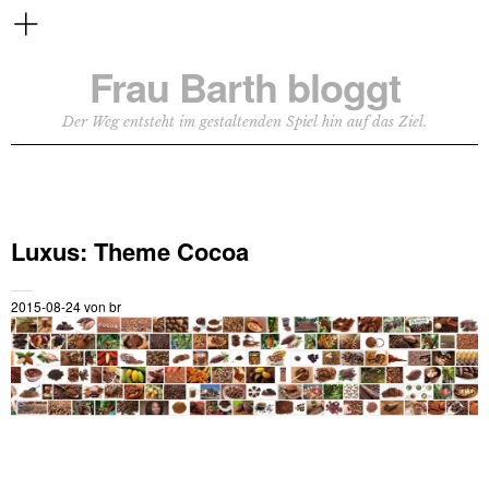
Frau Barth bloggt
Der Weg entsteht im gestaltenden Spiel hin auf das Ziel.
Luxus: Theme Cocoa
2015-08-24
von
br