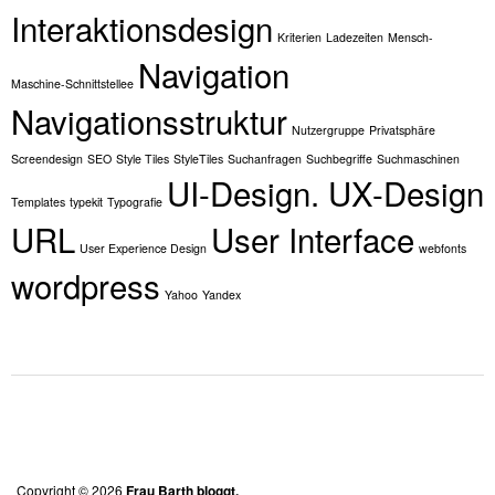
Interaktionsdesign
Kriterien
Ladezeiten
Mensch-
Navigation
Maschine-Schnittstellee
Navigationsstruktur
Nutzergruppe
Privatsphäre
Screendesign
SEO
Style Tiles
StyleTiles
Suchanfragen
Suchbegriffe
Suchmaschinen
UI-Design. UX-Design
Templates
typekit
Typografie
URL
User Interface
User Experience Design
webfonts
wordpress
Yahoo
Yandex
Copyright © 2026
Frau Barth bloggt.