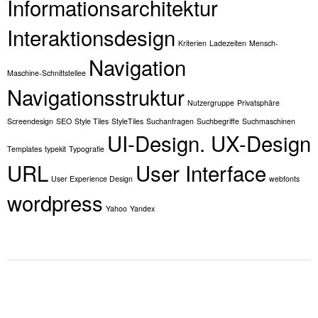
Informationsarchitektur
Interaktionsdesign
Kriterien
Ladezeiten
Mensch-
Navigation
Maschine-Schnittstellee
Navigationsstruktur
Nutzergruppe
Privatsphäre
Screendesign
SEO
Style Tiles
StyleTiles
Suchanfragen
Suchbegriffe
Suchmaschinen
UI-Design. UX-Design
Templates
typekit
Typografie
URL
User Interface
User Experience Design
webfonts
wordpress
Yahoo
Yandex