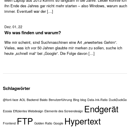
Mein Laptop aus 2013 kommt so langsam in die Jahre. Leider konnte ich
ihn Ende des Jahres gar nicht mehr starten – also Windows, warum auch
immer. Eventuell war der […]
Dez. 01, 22
Wo was finden und warum?
Wie mir scheint, sind Suchmaschinen eine Art „erweitertes Gehirn“.
Vieles, was ich vor 50 Jahren glaubte mir merken zu sollen, suche ich
heute „schnell mal“ bei „Google“. Die Folge davon […]
Schlagwörter
@font-face
AOL
Backend
Baido
Benutzerführung
Bing
blog
Data-Ink-Ratio
DuckDuckGo
Endgerät
Ecosia
Effizientes Webdesign
Elemente des Screendesign
FTP
Hypertext
Frontend
Golden Ratio
Google