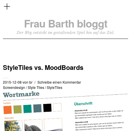
Frau Barth bloggt
Der Weg entsteht im gestaltenden Spiel hin auf das Ziel.
StyleTiles vs. MoodBoards
2015-12-08
von
br
Schreibe einen Kommentar
Screendesign
/
Style Tiles
/
StyleTiles